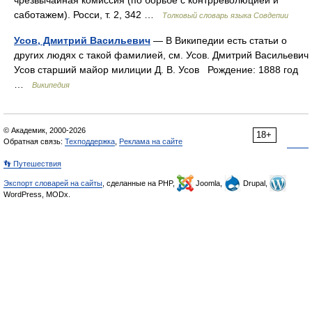
чрезвычайная комиссия (по борьбе с контрреволюцией и
саботажем). Росси, т. 2, 342 …
Толковый словарь языка Совдепии
Усов, Дмитрий Васильевич
— В Википедии есть статьи о
других людях с такой фамилией, см. Усов. Дмитрий Васильевич
Усов старший майор милиции Д. В. Усов Рождение: 1888 год
…
Википедия
© Академик, 2000-2026
18+
Обратная связь:
Техподдержка
,
Реклама на сайте
👣 Путешествия
Экспорт словарей на сайты
, сделанные на PHP,
Joomla,
Drupal,
WordPress, MODx.